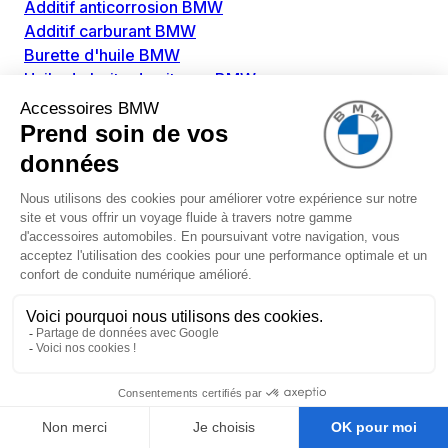
Additif anticorrosion BMW
Additif carburant BMW
Burette d'huile BMW
Huile de boite de vitesse BMW
Huile de pont BMW
Huile moteur BMW
Kit d'entretien BMW
Lot vidange BMW
Liquide de frein BMW
Huile de direction assistée BMW
Huile capote électrique
Produits de nettoyage BMW
Aérosols et sprays BMW
Brosses BMW
Chiffons et éponges BMW
Cires BMW
Colles BMW
Dégivrant et gratte-vitre BMW
Détachants BMW