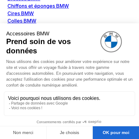
Chiffons et éponges BMW
Cires BMW
Colles BMW
Dégivrant et gratte-vitre BMW
Détachants BMW
Disolvants BMW
Lubrifiants BMW
Nettoyant intérieur BMW
Nettoyant extérieur BMW
Pièces détachées BMW
Alimentation Carburant BMW
Boitier papillon BMW
Faisceau de câble pour réservoir avec pompe
d'aspiration BMW
Injecteur BMW
Pompe à carburant BMW
Pompe diesel BMW
Allumage / Préchauffage BMW