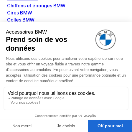
Chiffons et éponges BMW
Cires BMW
Colles BMW
Dégivrant et gratte-vitre BMW
Détachants BMW
Disolvants BMW
Lubrifiants BMW
Nettoyant intérieur BMW
Nettoyant extérieur BMW
Pièces détachées BMW
Alimentation Carburant BMW
Boitier papillon BMW
Faisceau de câble pour réservoir avec pompe
d'aspiration BMW
Injecteur BMW
Pompe à carburant BMW
Pompe diesel BMW
Allumage / Préchauffage BMW