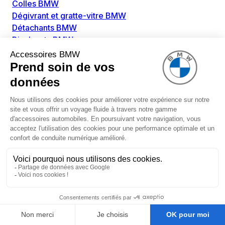
Colles BMW
Dégivrant et gratte-vitre BMW
Détachants BMW
Disolvants BMW
Lubrifiants BMW
Nettoyant intérieur BMW
Nettoyant extérieur BMW
Pièces détachées BMW
Alimentation Carburant BMW
Boitier papillon BMW
Faisceau de câble pour réservoir avec pompe
d'aspiration BMW
Injecteur BMW
Pompe à carburant BMW
Pompe diesel BMW
Allumage / Préchauffage BMW
Bobines d'allumage BMW
Boitier de préchauffage BMW
Bougie de préchauffage BMW