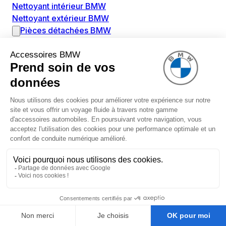
Nettoyant intérieur BMW
Nettoyant extérieur BMW
Pièces détachées BMW
Alimentation Carburant BMW
Boitier papillon BMW
Faisceau de câble pour réservoir avec pompe
d'aspiration BMW
Injecteur BMW
Pompe à carburant BMW
Pompe diesel BMW
Allumage / Préchauffage BMW
Bobines d'allumage BMW
Boitier de préchauffage BMW
Bougie de préchauffage BMW
Amortissement BMW
Amortisseurs BMW
Amortisseur de vibrations BMW
Cassette de ressort en roulé BMW
Kit de réparation amortisseur BMW