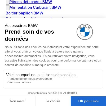
Pièces détachées BMW
Alimentation Carburant BMW
Boitier papillon BMW
Faisceau de câble pour réservoir avec pompe
d'aspiration BMW
Injecteur BMW
Pompe à carburant BMW
Pompe diesel BMW
Allumage / Préchauffage BMW
Bobines d'allumage BMW
Boitier de préchauffage BMW
Bougie de préchauffage BMW
Amortissement BMW
Amortisseurs BMW
Amortisseur de vibrations BMW
Cassette de ressort en roulé BMW
Kit de réparation amortisseur BMW
Ressort hélicoïdal BMW
Boîte de vitesse BMW