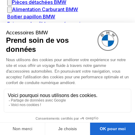
Pièces détachées BMW
Alimentation Carburant BMW
Boitier papillon BMW
Faisceau de câble pour réservoir avec pompe
d'aspiration BMW
Injecteur BMW
Pompe à carburant BMW
Pompe diesel BMW
Allumage / Préchauffage BMW
Bobines d'allumage BMW
Boitier de préchauffage BMW
Bougie de préchauffage BMW
Amortissement BMW
Amortisseurs BMW
Amortisseur de vibrations BMW
Cassette de ressort en roulé BMW
Kit de réparation amortisseur BMW
Ressort hélicoïdal BMW
Boîte de vitesse BMW