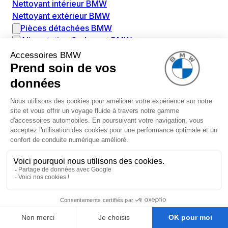
Nettoyant intérieur BMW
Nettoyant extérieur BMW
Pièces détachées BMW
Alimentation Carburant BMW
Boitier papillon BMW
Faisceau de câble pour réservoir avec pompe
d'aspiration BMW
Injecteur BMW
Pompe à carburant BMW
Pompe diesel BMW
Allumage / Préchauffage BMW
Bobines d'allumage BMW
Boitier de préchauffage BMW
Bougie de préchauffage BMW
Amortissement BMW
Amortisseurs BMW
Amortisseur de vibrations BMW
Cassette de ressort en roulé BMW
Kit de réparation amortisseur BMW