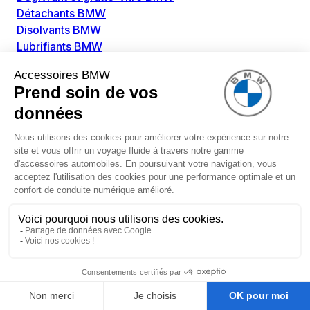
Détachants BMW
Disolvants BMW
Lubrifiants BMW
Nettoyant intérieur BMW
Nettoyant extérieur BMW
Pièces détachées BMW
Alimentation Carburant BMW
Boitier papillon BMW
Faisceau de câble pour réservoir avec pompe
d'aspiration BMW
Injecteur BMW
Pompe à carburant BMW
Pompe diesel BMW
Allumage / Préchauffage BMW
Bobines d'allumage BMW
Boitier de préchauffage BMW
Bougie de préchauffage BMW
Amortissement BMW