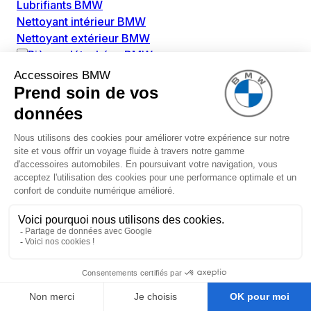
Lubrifiants BMW
Nettoyant intérieur BMW
Nettoyant extérieur BMW
Pièces détachées BMW
Alimentation Carburant BMW
Boitier papillon BMW
Faisceau de câble pour réservoir avec pompe
d'aspiration BMW
Injecteur BMW
Pompe à carburant BMW
Pompe diesel BMW
Allumage / Préchauffage BMW
Bobines d'allumage BMW
Boitier de préchauffage BMW
Bougie de préchauffage BMW
Amortissement BMW
Amortisseurs BMW
Amortisseur de vibrations BMW
Cassette de ressort en roulé BMW