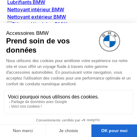
Lubrifiants BMW
Nettoyant intérieur BMW
Nettoyant extérieur BMW
Pièces détachées BMW
Alimentation Carburant BMW
Boitier papillon BMW
Faisceau de câble pour réservoir avec pompe
d'aspiration BMW
Injecteur BMW
Pompe à carburant BMW
Pompe diesel BMW
Allumage / Préchauffage BMW
Bobines d'allumage BMW
Boitier de préchauffage BMW
Bougie de préchauffage BMW
Amortissement BMW
Amortisseurs BMW
Amortisseur de vibrations BMW
Cassette de ressort en roulé BMW