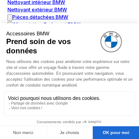
Nettoyant intérieur BMW
Nettoyant extérieur BMW
Pièces détachées BMW
Alimentation Carburant BMW
Boitier papillon BMW
Faisceau de câble pour réservoir avec pompe
d'aspiration BMW
Injecteur BMW
Pompe à carburant BMW
Pompe diesel BMW
Allumage / Préchauffage BMW
Bobines d'allumage BMW
Boitier de préchauffage BMW
Bougie de préchauffage BMW
Amortissement BMW
Amortisseurs BMW
Amortisseur de vibrations BMW
Cassette de ressort en roulé BMW
Kit de réparation amortisseur BMW