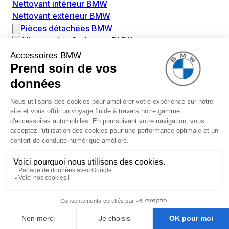
Nettoyant intérieur BMW
Nettoyant extérieur BMW
Pièces détachées BMW
Alimentation Carburant BMW
Boitier papillon BMW
Faisceau de câble pour réservoir avec pompe
d'aspiration BMW
Injecteur BMW
Pompe à carburant BMW
Pompe diesel BMW
Allumage / Préchauffage BMW
Bobines d'allumage BMW
Boitier de préchauffage BMW
Bougie de préchauffage BMW
Amortissement BMW
Amortisseurs BMW
Amortisseur de vibrations BMW
Cassette de ressort en roulé BMW
Kit de réparation amortisseur BMW