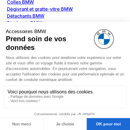
Colles BMW
Dégivrant et gratte-vitre BMW
Détachants BMW
Disolvants BMW
Lubrifiants BMW
Nettoyant intérieur BMW
Nettoyant extérieur BMW
Pièces détachées BMW
Alimentation Carburant BMW
Boitier papillon BMW
Faisceau de câble pour réservoir avec pompe
d'aspiration BMW
Injecteur BMW
Pompe à carburant BMW
Pompe diesel BMW
Allumage / Préchauffage BMW
Bobines d'allumage BMW
Boitier de préchauffage BMW
Bougie de préchauffage BMW