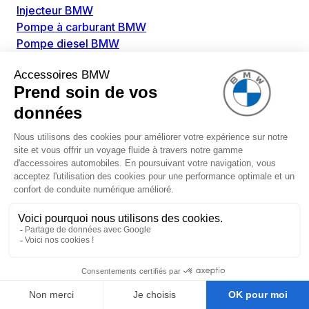
Injecteur BMW
Pompe à carburant BMW
Pompe diesel BMW
Allumage / Préchauffage BMW
Bobines d'allumage BMW
Boitier de préchauffage BMW
Bougie de préchauffage BMW
Amortissement BMW
Amortisseurs BMW
Amortisseur de vibrations BMW
Cassette de ressort en roulé BMW
Kit de réparation amortisseur BMW
Ressort hélicoïdal BMW
Boîte de vitesse BMW
Adaptateur pièce de montage boîte de vitesse BMW
Capteurs BMW
Capteur ABS BMW
Capteur à ultrasons BMW
Capteur d'arbre à cames BMW