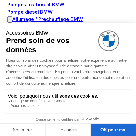
Pompe à carburant BMW
Pompe diesel BMW
Allumage / Préchauffage BMW
Bobines d'allumage BMW
Boitier de préchauffage BMW
Bougie de préchauffage BMW
Amortissement BMW
Amortisseurs BMW
Amortisseur de vibrations BMW
Cassette de ressort en roulé BMW
Kit de réparation amortisseur BMW
Ressort hélicoïdal BMW
Boîte de vitesse BMW
Adaptateur pièce de montage boîte de vitesse BMW
Capteurs BMW
Capteur ABS BMW
Capteur à ultrasons BMW
Capteur d'arbre à cames BMW
Capteur de niveau d'huile BMW