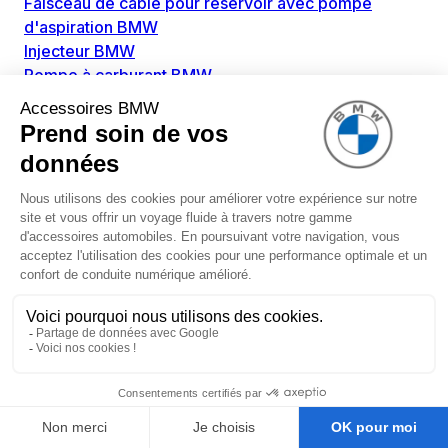
Faisceau de câble pour réservoir avec pompe
d'aspiration BMW
Injecteur BMW
Pompe à carburant BMW
Pompe diesel BMW
Allumage / Préchauffage BMW
Bobines d'allumage BMW
Boitier de préchauffage BMW
Bougie de préchauffage BMW
Amortissement BMW
Amortisseurs BMW
Amortisseur de vibrations BMW
Cassette de ressort en roulé BMW
Kit de réparation amortisseur BMW
Ressort hélicoïdal BMW
Boîte de vitesse BMW
Adaptateur pièce de montage boîte de vitesse BMW
Capteurs BMW
Capteur ABS BMW