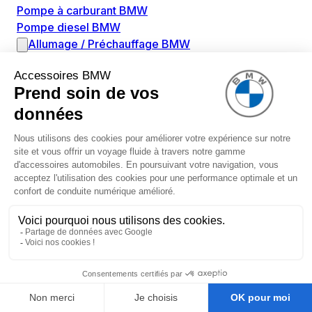
Pompe à carburant BMW
Pompe diesel BMW
Allumage / Préchauffage BMW
Bobines d'allumage BMW
Boitier de préchauffage BMW
Bougie de préchauffage BMW
Amortissement BMW
Amortisseurs BMW
Amortisseur de vibrations BMW
Cassette de ressort en roulé BMW
Kit de réparation amortisseur BMW
Ressort hélicoïdal BMW
Boîte de vitesse BMW
Adaptateur pièce de montage boîte de vitesse BMW
Capteurs BMW
Capteur ABS BMW
Capteur à ultrasons BMW
Capteur d'arbre à cames BMW
Capteur de niveau d'huile BMW