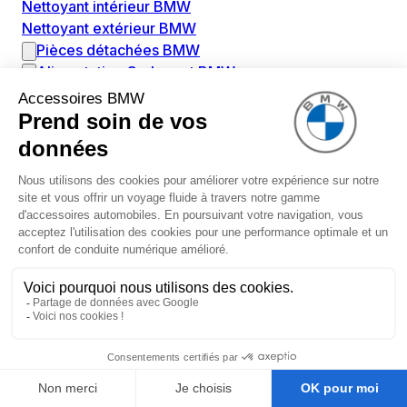
Nettoyant intérieur BMW
Nettoyant extérieur BMW
Pièces détachées BMW
Alimentation Carburant BMW
Boitier papillon BMW
Faisceau de câble pour réservoir avec pompe
d'aspiration BMW
Injecteur BMW
Pompe à carburant BMW
Pompe diesel BMW
Allumage / Préchauffage BMW
Bobines d'allumage BMW
Boitier de préchauffage BMW
Bougie de préchauffage BMW
Amortissement BMW
Amortisseurs BMW
Amortisseur de vibrations BMW
Cassette de ressort en roulé BMW
Kit de réparation amortisseur BMW