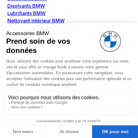
Disolvants BMW
Lubrifiants BMW
Nettoyant intérieur BMW
Nettoyant extérieur BMW
Pièces détachées BMW
Alimentation Carburant BMW
Boitier papillon BMW
Faisceau de câble pour réservoir avec pompe
d'aspiration BMW
Injecteur BMW
Pompe à carburant BMW
Pompe diesel BMW
Allumage / Préchauffage BMW
Bobines d'allumage BMW
Boitier de préchauffage BMW
Bougie de préchauffage BMW
Amortissement BMW
Amortisseurs BMW