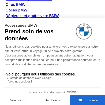
Cires BMW
Colles BMW
Dégivrant et gratte-vitre BMW
Détachants BMW
Disolvants BMW
Lubrifiants BMW
Nettoyant intérieur BMW
Nettoyant extérieur BMW
Pièces détachées BMW
Alimentation Carburant BMW
Boitier papillon BMW
Faisceau de câble pour réservoir avec pompe
d'aspiration BMW
Injecteur BMW
Pompe à carburant BMW
Pompe diesel BMW
Allumage / Préchauffage BMW
Bobines d'allumage BMW