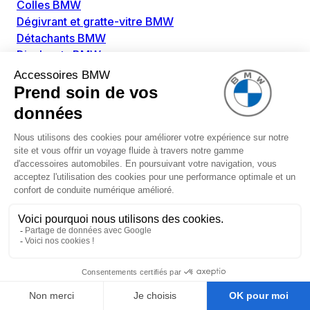
Colles BMW
Dégivrant et gratte-vitre BMW
Détachants BMW
Disolvants BMW
Lubrifiants BMW
Nettoyant intérieur BMW
Nettoyant extérieur BMW
Pièces détachées BMW
Alimentation Carburant BMW
Boitier papillon BMW
Faisceau de câble pour réservoir avec pompe
d'aspiration BMW
Injecteur BMW
Pompe à carburant BMW
Pompe diesel BMW
Allumage / Préchauffage BMW
Bobines d'allumage BMW
Boitier de préchauffage BMW
Bougie de préchauffage BMW