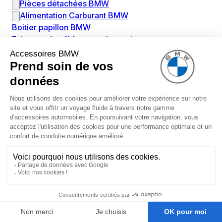
Pièces détachées BMW
Alimentation Carburant BMW
Boitier papillon BMW
Faisceau de câble pour réservoir avec pompe
d'aspiration BMW
Injecteur BMW
Pompe à carburant BMW
Pompe diesel BMW
Allumage / Préchauffage BMW
Bobines d'allumage BMW
Boitier de préchauffage BMW
Bougie de préchauffage BMW
Amortissement BMW
Amortisseurs BMW
Amortisseur de vibrations BMW
Cassette de ressort en roulé BMW
Kit de réparation amortisseur BMW
Ressort hélicoïdal BMW
Boîte de vitesse BMW