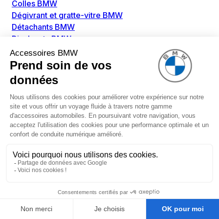
Colles BMW
Dégivrant et gratte-vitre BMW
Détachants BMW
Disolvants BMW
Lubrifiants BMW
Nettoyant intérieur BMW
Nettoyant extérieur BMW
Pièces détachées BMW
Alimentation Carburant BMW
Boitier papillon BMW
Faisceau de câble pour réservoir avec pompe
d'aspiration BMW
Injecteur BMW
Pompe à carburant BMW
Pompe diesel BMW
Allumage / Préchauffage BMW
Bobines d'allumage BMW
Boitier de préchauffage BMW
Bougie de préchauffage BMW