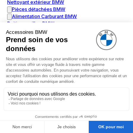
Nettoyant extérieur BMW
Pièces détachées BMW
Alimentation Carburant BMW
Boitier papillon BMW
Faisceau de câble pour réservoir avec pompe
d'aspiration BMW
Injecteur BMW
Pompe à carburant BMW
Pompe diesel BMW
Allumage / Préchauffage BMW
Bobines d'allumage BMW
Boitier de préchauffage BMW
Bougie de préchauffage BMW
Amortissement BMW
Amortisseurs BMW
Amortisseur de vibrations BMW
Cassette de ressort en roulé BMW
Kit de réparation amortisseur BMW
Ressort hélicoïdal BMW