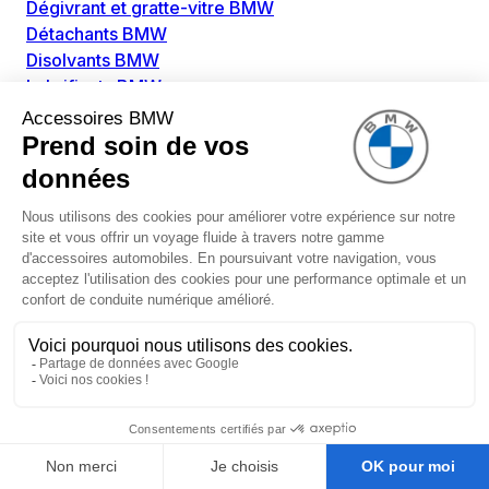
Dégivrant et gratte-vitre BMW
Détachants BMW
Disolvants BMW
Lubrifiants BMW
Nettoyant intérieur BMW
Nettoyant extérieur BMW
Pièces détachées BMW
Alimentation Carburant BMW
Boitier papillon BMW
Faisceau de câble pour réservoir avec pompe
d'aspiration BMW
Injecteur BMW
Pompe à carburant BMW
Pompe diesel BMW
Allumage / Préchauffage BMW
Bobines d'allumage BMW
Boitier de préchauffage BMW
Bougie de préchauffage BMW
Amortissement BMW