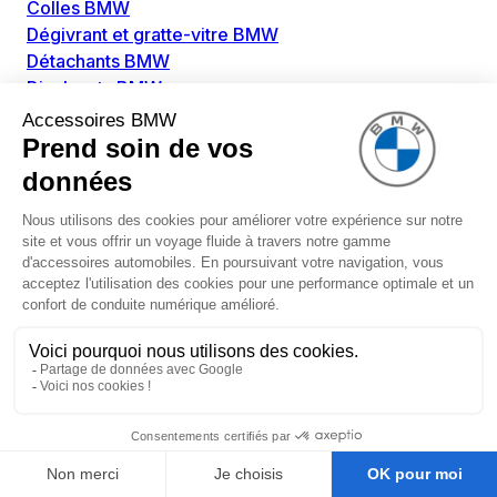
Colles BMW
Dégivrant et gratte-vitre BMW
Détachants BMW
Disolvants BMW
Lubrifiants BMW
Nettoyant intérieur BMW
Nettoyant extérieur BMW
Pièces détachées BMW
Alimentation Carburant BMW
Boitier papillon BMW
Faisceau de câble pour réservoir avec pompe
d'aspiration BMW
Injecteur BMW
Pompe à carburant BMW
Pompe diesel BMW
Allumage / Préchauffage BMW
Bobines d'allumage BMW
Boitier de préchauffage BMW
Bougie de préchauffage BMW