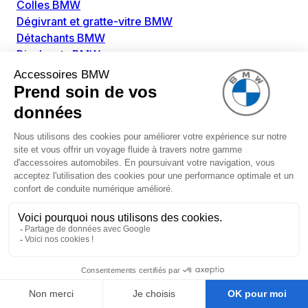
Colles BMW
Dégivrant et gratte-vitre BMW
Détachants BMW
Disolvants BMW
Lubrifiants BMW
Nettoyant intérieur BMW
Nettoyant extérieur BMW
Pièces détachées BMW
Alimentation Carburant BMW
Boitier papillon BMW
Faisceau de câble pour réservoir avec pompe
d'aspiration BMW
Injecteur BMW
Pompe à carburant BMW
Pompe diesel BMW
Allumage / Préchauffage BMW
Bobines d'allumage BMW
Boitier de préchauffage BMW
Bougie de préchauffage BMW