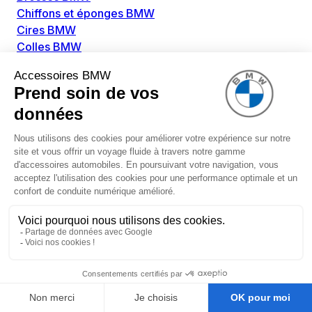
Chiffons et éponges BMW
Cires BMW
Colles BMW
Dégivrant et gratte-vitre BMW
Détachants BMW
Disolvants BMW
Lubrifiants BMW
Nettoyant intérieur BMW
Nettoyant extérieur BMW
Pièces détachées BMW
Alimentation Carburant BMW
Boitier papillon BMW
Faisceau de câble pour réservoir avec pompe
d'aspiration BMW
Injecteur BMW
Pompe à carburant BMW
Pompe diesel BMW
Allumage / Préchauffage BMW