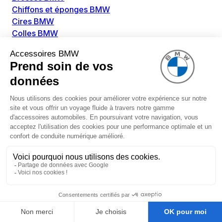
Chiffons et éponges BMW
Cires BMW
Colles BMW
Dégivrant et gratte-vitre BMW
Détachants BMW
Disolvants BMW
Lubrifiants BMW
Nettoyant intérieur BMW
Nettoyant extérieur BMW
Pièces détachées BMW
Alimentation Carburant BMW
Boitier papillon BMW
Faisceau de câble pour réservoir avec pompe
d'aspiration BMW
Injecteur BMW
Pompe à carburant BMW
Pompe diesel BMW
Allumage / Préchauffage BMW