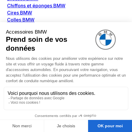
Chiffons et éponges BMW
Cires BMW
Colles BMW
Dégivrant et gratte-vitre BMW
Détachants BMW
Disolvants BMW
Lubrifiants BMW
Nettoyant intérieur BMW
Nettoyant extérieur BMW
Pièces détachées BMW
Alimentation Carburant BMW
Boitier papillon BMW
Faisceau de câble pour réservoir avec pompe
d'aspiration BMW
Injecteur BMW
Pompe à carburant BMW
Pompe diesel BMW
Allumage / Préchauffage BMW