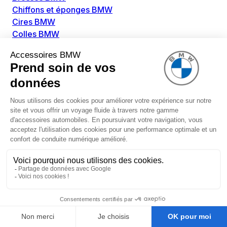
Chiffons et éponges BMW
Cires BMW
Colles BMW
Dégivrant et gratte-vitre BMW
Détachants BMW
Disolvants BMW
Lubrifiants BMW
Nettoyant intérieur BMW
Nettoyant extérieur BMW
Pièces détachées BMW
Alimentation Carburant BMW
Boitier papillon BMW
Faisceau de câble pour réservoir avec pompe
d'aspiration BMW
Injecteur BMW
Pompe à carburant BMW
Pompe diesel BMW
Allumage / Préchauffage BMW