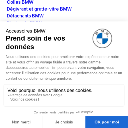
Colles BMW
Dégivrant et gratte-vitre BMW
Détachants BMW
Disolvants BMW
Lubrifiants BMW
Nettoyant intérieur BMW
Nettoyant extérieur BMW
Pièces détachées BMW
Alimentation Carburant BMW
Boitier papillon BMW
Faisceau de câble pour réservoir avec pompe
d'aspiration BMW
Injecteur BMW
Pompe à carburant BMW
Pompe diesel BMW
Allumage / Préchauffage BMW
Bobines d'allumage BMW
Boitier de préchauffage BMW
Bougie de préchauffage BMW