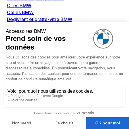
Cires BMW
Colles BMW
Dégivrant et gratte-vitre BMW
Détachants BMW
Disolvants BMW
Lubrifiants BMW
Nettoyant intérieur BMW
Nettoyant extérieur BMW
Pièces détachées BMW
Alimentation Carburant BMW
Boitier papillon BMW
Faisceau de câble pour réservoir avec pompe
d'aspiration BMW
Injecteur BMW
Pompe à carburant BMW
Pompe diesel BMW
Allumage / Préchauffage BMW
Bobines d'allumage BMW