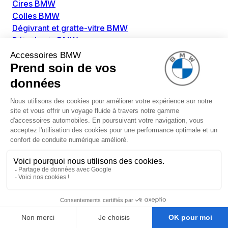
Cires BMW
Colles BMW
Dégivrant et gratte-vitre BMW
Détachants BMW
Disolvants BMW
Lubrifiants BMW
Nettoyant intérieur BMW
Nettoyant extérieur BMW
Pièces détachées BMW
Alimentation Carburant BMW
Boitier papillon BMW
Faisceau de câble pour réservoir avec pompe
d'aspiration BMW
Injecteur BMW
Pompe à carburant BMW
Pompe diesel BMW
Allumage / Préchauffage BMW
Bobines d'allumage BMW
Boitier de préchauffage BMW