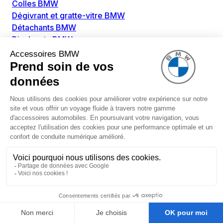
Colles BMW
Dégivrant et gratte-vitre BMW
Détachants BMW
Disolvants BMW
Lubrifiants BMW
Nettoyant intérieur BMW
Nettoyant extérieur BMW
Pièces détachées BMW
Alimentation Carburant BMW
Boitier papillon BMW
Faisceau de câble pour réservoir avec pompe
d'aspiration BMW
Injecteur BMW
Pompe à carburant BMW
Pompe diesel BMW
Allumage / Préchauffage BMW
Bobines d'allumage BMW
Boitier de préchauffage BMW
Bougie de préchauffage BMW