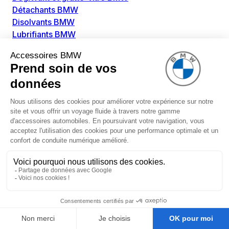
Détachants BMW
Disolvants BMW
Lubrifiants BMW
Nettoyant intérieur BMW
Nettoyant extérieur BMW
Pièces détachées BMW
Alimentation Carburant BMW
Boitier papillon BMW
Faisceau de câble pour réservoir avec pompe
d'aspiration BMW
Injecteur BMW
Pompe à carburant BMW
Pompe diesel BMW
Allumage / Préchauffage BMW
Bobines d'allumage BMW
Boitier de préchauffage BMW
Bougie de préchauffage BMW
Amortissement BMW