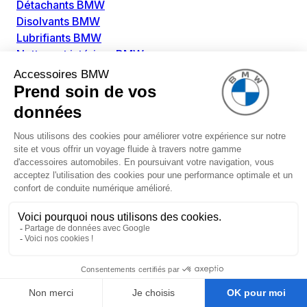
Détachants BMW
Disolvants BMW
Lubrifiants BMW
Nettoyant intérieur BMW
Nettoyant extérieur BMW
Pièces détachées BMW
Alimentation Carburant BMW
Boitier papillon BMW
Faisceau de câble pour réservoir avec pompe
d'aspiration BMW
Injecteur BMW
Pompe à carburant BMW
Pompe diesel BMW
Allumage / Préchauffage BMW
Bobines d'allumage BMW
Boitier de préchauffage BMW
Bougie de préchauffage BMW
Amortissement BMW
Amortisseurs BMW