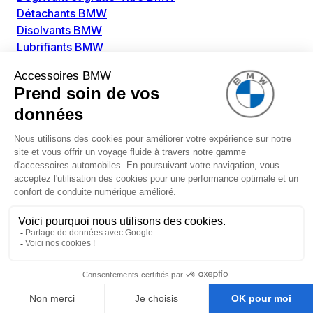
Détachants BMW
Disolvants BMW
Lubrifiants BMW
Nettoyant intérieur BMW
Nettoyant extérieur BMW
Pièces détachées BMW
Alimentation Carburant BMW
Boitier papillon BMW
Faisceau de câble pour réservoir avec pompe
d'aspiration BMW
Injecteur BMW
Pompe à carburant BMW
Pompe diesel BMW
Allumage / Préchauffage BMW
Bobines d'allumage BMW
Boitier de préchauffage BMW
Bougie de préchauffage BMW
Amortissement BMW