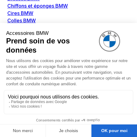
Chiffons et éponges BMW
Cires BMW
Colles BMW
Dégivrant et gratte-vitre BMW
Détachants BMW
Disolvants BMW
Lubrifiants BMW
Nettoyant intérieur BMW
Nettoyant extérieur BMW
Pièces détachées BMW
Alimentation Carburant BMW
Boitier papillon BMW
Faisceau de câble pour réservoir avec pompe
d'aspiration BMW
Injecteur BMW
Pompe à carburant BMW
Pompe diesel BMW
Allumage / Préchauffage BMW