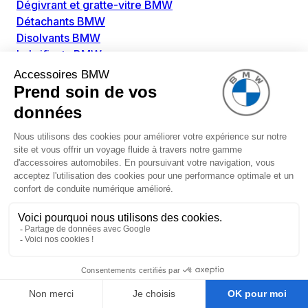
Dégivrant et gratte-vitre BMW
Détachants BMW
Disolvants BMW
Lubrifiants BMW
Nettoyant intérieur BMW
Nettoyant extérieur BMW
Pièces détachées BMW
Alimentation Carburant BMW
Boitier papillon BMW
Faisceau de câble pour réservoir avec pompe
d'aspiration BMW
Injecteur BMW
Pompe à carburant BMW
Pompe diesel BMW
Allumage / Préchauffage BMW
Bobines d'allumage BMW
Boitier de préchauffage BMW
Bougie de préchauffage BMW
Amortissement BMW