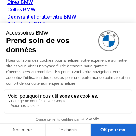
Cires BMW
Colles BMW
Dégivrant et gratte-vitre BMW
Détachants BMW
Disolvants BMW
Lubrifiants BMW
Nettoyant intérieur BMW
Nettoyant extérieur BMW
Pièces détachées BMW
Alimentation Carburant BMW
Boitier papillon BMW
Faisceau de câble pour réservoir avec pompe
d'aspiration BMW
Injecteur BMW
Pompe à carburant BMW
Pompe diesel BMW
Allumage / Préchauffage BMW
Bobines d'allumage BMW
Boitier de préchauffage BMW