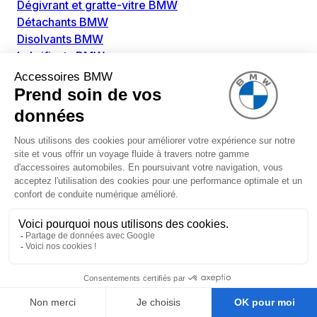
Dégivrant et gratte-vitre BMW
Détachants BMW
Disolvants BMW
Lubrifiants BMW
Nettoyant intérieur BMW
Nettoyant extérieur BMW
Pièces détachées BMW
Alimentation Carburant BMW
Boitier papillon BMW
Faisceau de câble pour réservoir avec pompe
d'aspiration BMW
Injecteur BMW
Pompe à carburant BMW
Pompe diesel BMW
Allumage / Préchauffage BMW
Bobines d'allumage BMW
Boitier de préchauffage BMW
Bougie de préchauffage BMW
Amortissement BMW