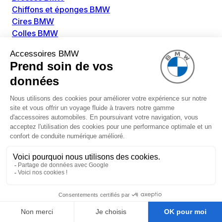
Chiffons et éponges BMW
Cires BMW
Colles BMW
Dégivrant et gratte-vitre BMW
Détachants BMW
Disolvants BMW
Lubrifiants BMW
Nettoyant intérieur BMW
Nettoyant extérieur BMW
Pièces détachées BMW
Alimentation Carburant BMW
Boitier papillon BMW
Faisceau de câble pour réservoir avec pompe
d'aspiration BMW
Injecteur BMW
Pompe à carburant BMW
Pompe diesel BMW
Allumage / Préchauffage BMW