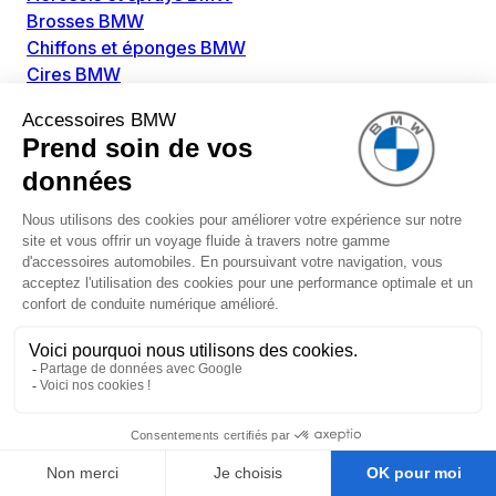
Brosses BMW
Chiffons et éponges BMW
Cires BMW
Colles BMW
Dégivrant et gratte-vitre BMW
Détachants BMW
Disolvants BMW
Lubrifiants BMW
Nettoyant intérieur BMW
Nettoyant extérieur BMW
Pièces détachées BMW
Alimentation Carburant BMW
Boitier papillon BMW
Faisceau de câble pour réservoir avec pompe
d'aspiration BMW
Injecteur BMW
Pompe à carburant BMW
Pompe diesel BMW