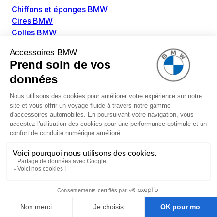
Chiffons et éponges BMW
Cires BMW
Colles BMW
Dégivrant et gratte-vitre BMW
Détachants BMW
Disolvants BMW
Lubrifiants BMW
Nettoyant intérieur BMW
Nettoyant extérieur BMW
Pièces détachées BMW
Alimentation Carburant BMW
Boitier papillon BMW
Faisceau de câble pour réservoir avec pompe
d'aspiration BMW
Injecteur BMW
Pompe à carburant BMW
Pompe diesel BMW
Allumage / Préchauffage BMW