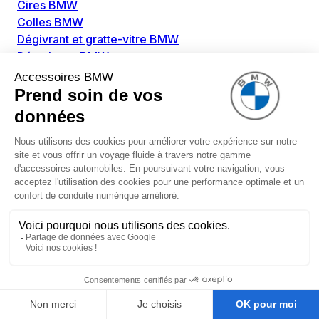
Cires BMW
Colles BMW
Dégivrant et gratte-vitre BMW
Détachants BMW
Disolvants BMW
Lubrifiants BMW
Nettoyant intérieur BMW
Nettoyant extérieur BMW
Pièces détachées BMW
Alimentation Carburant BMW
Boitier papillon BMW
Faisceau de câble pour réservoir avec pompe
d'aspiration BMW
Injecteur BMW
Pompe à carburant BMW
Pompe diesel BMW
Allumage / Préchauffage BMW
Bobines d'allumage BMW
Boitier de préchauffage BMW