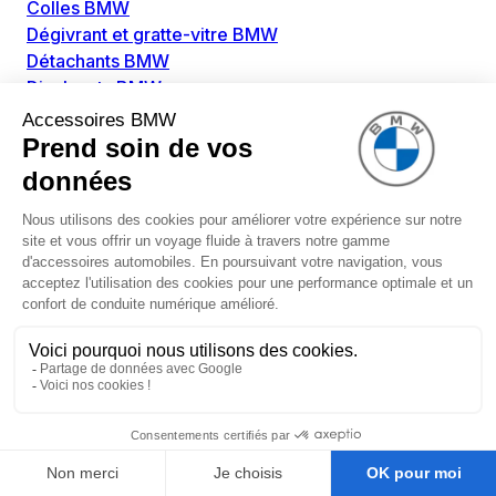
Colles BMW
Dégivrant et gratte-vitre BMW
Détachants BMW
Disolvants BMW
Lubrifiants BMW
Nettoyant intérieur BMW
Nettoyant extérieur BMW
Pièces détachées BMW
Alimentation Carburant BMW
Boitier papillon BMW
Faisceau de câble pour réservoir avec pompe
d'aspiration BMW
Injecteur BMW
Pompe à carburant BMW
Pompe diesel BMW
Allumage / Préchauffage BMW
Bobines d'allumage BMW
Boitier de préchauffage BMW
Bougie de préchauffage BMW