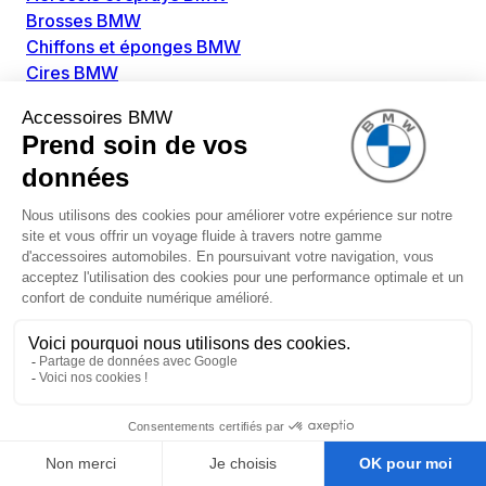
Brosses BMW
Chiffons et éponges BMW
Cires BMW
Colles BMW
Dégivrant et gratte-vitre BMW
Détachants BMW
Disolvants BMW
Lubrifiants BMW
Nettoyant intérieur BMW
Nettoyant extérieur BMW
Pièces détachées BMW
Alimentation Carburant BMW
Boitier papillon BMW
Faisceau de câble pour réservoir avec pompe
d'aspiration BMW
Injecteur BMW
Pompe à carburant BMW
Pompe diesel BMW