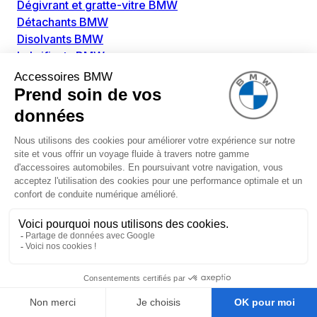
Dégivrant et gratte-vitre BMW
Détachants BMW
Disolvants BMW
Lubrifiants BMW
Nettoyant intérieur BMW
Nettoyant extérieur BMW
Pièces détachées BMW
Alimentation Carburant BMW
Boitier papillon BMW
Faisceau de câble pour réservoir avec pompe
d'aspiration BMW
Injecteur BMW
Pompe à carburant BMW
Pompe diesel BMW
Allumage / Préchauffage BMW
Bobines d'allumage BMW
Boitier de préchauffage BMW
Bougie de préchauffage BMW
Amortissement BMW